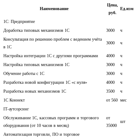
Цена,
Наименование
Ед.изм
руб.
1С: Предприятие
Доработка типовых механизмов 1С
3000
ч
Консультация по решению проблем с ведением учёта
3000
ч
в 1С
Настройка интеграции 1С с другими программами
4000
ч
Настройка типовых механизмов 1С
3000
ч
Обучение работы с 1С
3000
ч
Разработка новой конфигурации 1С «с нуля»
4000
ч
Разработка новых механизмов 1С
3500
ч
1С Коннект
от 560
мес
IT-аутсорсинг
Обслуживание 1С, кассовых программ и торгового
от
шт
оборудования (от 10 часов в месяц)
35000
Автоматизация торговли, ПО и торговое