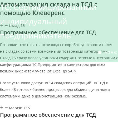
Автоматизация склада на ТСД с
Перейти
1С: Сертифицированный
к
помощью Клеверенс
содержимому
индивидуальный
Склад 15
Программное обеспечение для ТСД
предприниматель
Позволяет считывать штрихкоды с коробок, упаковок и палет
на складах со всеми возможными товарными категориями.
МЕНЮ
Склад 15 сразу после установки содержит готовые интеграции с
конфигурациями 1С:Предприятие и коннекторы для всех
возможных систем учета (от Excel до SAP).
После установки доступно 14 складских операций на ТСД и
более 48 готовых бизнес-процессов для обмена с учетными
системами, даже в демонстрационном режиме.
Магазин 15
Программное обеспечение для ТСД